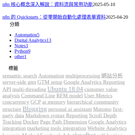
n8n 核心概念深入解說：資料流與常用功能
2025-05-10
n8n 的 Quickstarts：從零開始自動化處理表單資料
2025-04-20
分類
Automation
5
Digital Analytics
13
Notes
3
Python
9
other
1
標籤
semantic search
Automation
multiprocessing
網站分析
server-side gtm
GTM setup
Google Analytics Reporting
Ubuntu 18.04
API
multi-threading
customer value
analysis
Command Line
RFM model
User Metrics
concurrency
GCP
ai memory
hierarchical community
Blogging
structure
personal ai assistant
Matomo
first-
party data
Markdown syntax
Reporting
Scroll Depth
Tracking
Docker
Page Path Dimension
Google Analytics
integration
marketing tools integration
Website Analytics
clawdbot