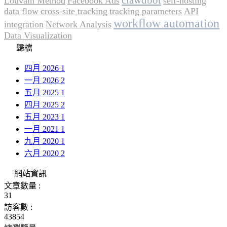
Louvain Method
Facebook Ads
self-hosting
data flow
cross-site tracking
tracking parameters
API
workflow automation
integration
Network Analysis
Data Visualization
歸檔
四月 2026
1
一月 2026
2
五月 2025
1
四月 2025
2
五月 2023
1
一月 2021
1
九月 2020
1
六月 2020
2
網站資訊
文章數量 :
31
訪客數 :
43854