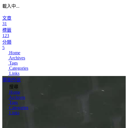
載入中...
文章
31
標籤
123
分類
5
Home
Archives
Tags
Categories
Links
隨勛所欲
搜尋
Home
Archives
Tags
Categories
Links