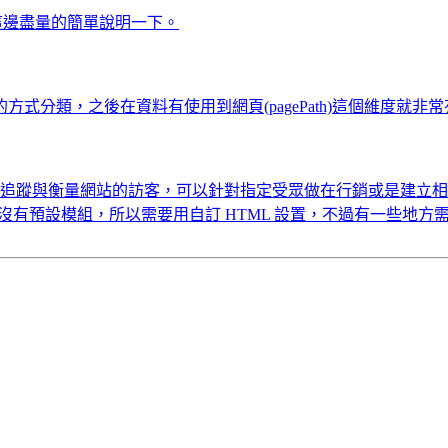
在這邊盡量的簡單說明一下。
分類，之後在資料有使用到網頁(pagePath)這個維度就非
頁追蹤代碼，用於追蹤與衡量網站的訪客，可以針對指定受眾做在行銷或是建立
g Manager 沒有預設模組，所以需要用自訂 HTML 設置，不