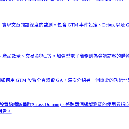
度追蹤，實現文章閱讀深度的監測。包含 GTM 事件設定、Debug 以
品數量、交易金額...等。加強型電子商務則為強調訪客的購物
30024.html)有提到如何用 GTM 設置全頁追蹤 GA。這次介紹另一個重要
時，就需要設置跨網域追蹤(Cross Domain)，將跨兩個網域瀏
用者。