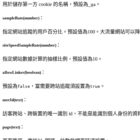
用於儲存第一方 cookie 的名稱，預設為
。
_ga
sampleRate
(number)：
指定網站追蹤的用戶百分比。預設值為100。大流量網站可以降低讓 Go
siteSpeedSampleRate
(number)：
指定網站數據計算的抽樣比例，預設值為10。
allowLinker
(boolean)：
預設為
，當需要跨站追蹤須設置為
。
false
true
userId
(text)：
訪客跨站、跨裝置的唯一識別 id，不能是能識別個人身份的資
page
(text)：