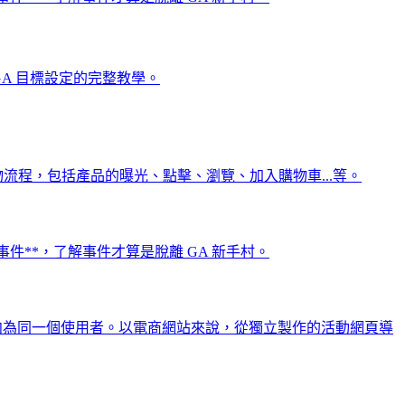
及 GA 目標設定的完整教學。
流程，包括產品的曝光、點擊、瀏覽、加入購物車...等。
的功能**事件**，了解事件才算是脫離 GA 新手村。
覽的使用者指向為同一個使用者。以電商網站來說，從獨立製作的活動網頁導