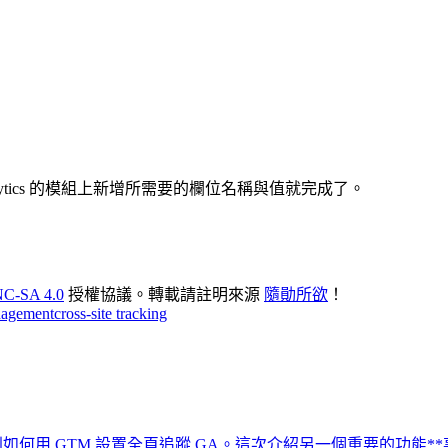
e Analytics 的模組上新增所需要的欄位名稱與值就完成了。
C-SA 4.0
授權協議。轉載請註明來源
隨勛所欲
！
nagement
cross-site tracking
30024.html)有提到如何用 GTM 設置全頁追蹤 GA。這次介紹另一個重要