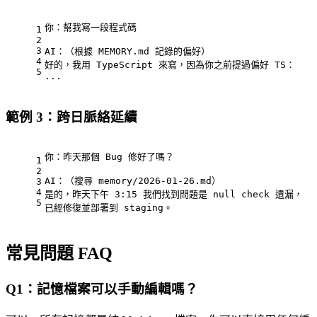
你：幫我寫一段程式碼
1
2
3
AI：（根據 MEMORY.md 記錄的偏好）
4
好的，我用 TypeScript 來寫，因為你之前提過偏好 TS：
5
...
範例 3：跨日脈絡延續
你：昨天那個 Bug 修好了嗎？
1
2
AI：（搜尋 memory/2026-01-26.md）
3
4
是的，昨天下午 3:15 我們找到問題是 null check 遺漏，
5
已經修復並部署到 staging。
常見問題 FAQ
Q1：記憶檔案可以手動編輯嗎？