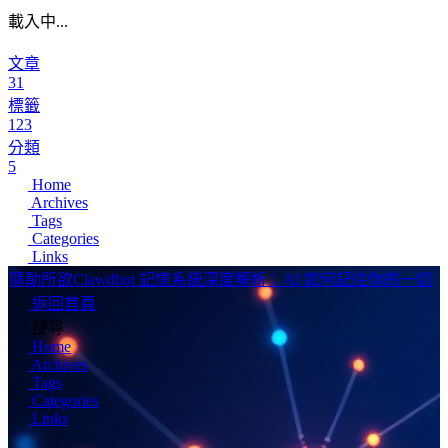
載入中...
文章
31
標籤
123
分類
5
Home
Archives
Tags
Categories
Links
隨勛所欲
Clawdbot 記憶系統深度解析：AI 如何記住你的一切
返回首頁
搜尋
Home
Archives
Tags
Categories
Links