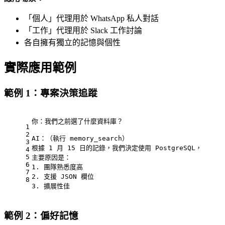
「個人」代理用於 WhatsApp 私人對話
「工作」代理用於 Slack 工作討論
各自擁有獨立的記憶與個性
實際應用範例
範例 1：專案決策追蹤
你：我們之前選了什麼資料庫？
1
2
AI：（執行 memory_search）
3
根據 1 月 15 日的記錄，我們決定使用 PostgreSQL，
4
5
主要原因是：
6
1. 團隊熟悉度高
7
2. 支援 JSON 欄位
8
3. 擴展性佳
範例 2：偏好記憶