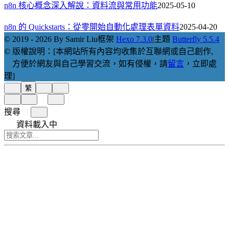
n8n 核心概念深入解說：資料流與常用功能
2025-05-10
n8n 的 Quickstarts：從零開始自動化處理表單資料
2025-04-20
© 2019 - 2026 By Samir Liu
框架
Hexo 7.3.0
|
主題
Butterfly 5.5.4
© 版權說明：[本網站所有內容均收集於互聯網或自己創作,
方便於網友與自己學習交流，如有侵權，請
留言
，立即處
理]
繁
搜尋
資料載入中