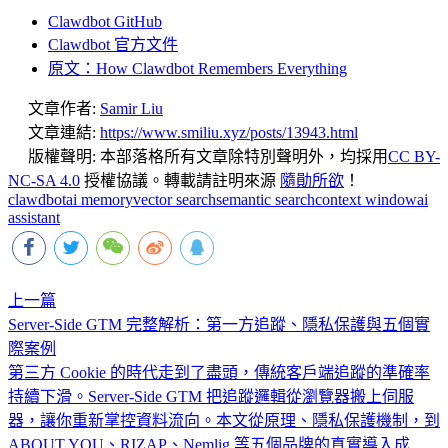
Clawdbot GitHub
Clawdbot 官方文件
原文：How Clawdbot Remembers Everything
文章作者:
Samir Liu
文章連結:
https://www.smiliu.xyz/posts/13943.html
版權聲明:
本部落格所有文章除特別聲明外，均採用
CC BY-
NC-SA 4.0
授權協議。轉載請註明來源
隨勛所欲
！
clawdbot
ai memory
vector search
semantic search
context window
ai
assistant
上一篇
Server-Side GTM 完整解析：第一方追蹤、隱私保護與五個實
際案例
第三方 Cookie 的時代走到了盡頭，傳統客戶端追蹤的準確率
持續下滑。Server-Side GTM 把追蹤邏輯從瀏覽器搬上伺服
器，讓你重新掌控資料流向。本文從原理、隱私保護機制，到
ABOUT YOU、RIZAP、Nemlig 等五個品牌的真實導入成