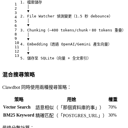
1. 檔案儲存
1
   │
2
   ▼
3
2. File Watcher 偵測變更（1.5 秒 debounce）
4
   │
5
   ▼
6
7
3. Chunking（~400 tokens/chunk，80 tokens 重疊）
8
   │
9
   ▼
10
4. Embedding（透過 OpenAI/Gemini 產生向量）
11
   │
12
   ▼
13
5. 儲存至 SQLite（向量 + 全文索引）
混合搜尋策略
Clawdbot 同時使用兩種搜尋策略：
策略
用途
權重
Vector Search
70%
語意相似（「那個資料庫的事」）
BM25 Keyword
30%
精確匹配（「POSTGRES_URL」）
最終分數計算：