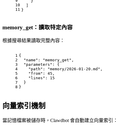
9
}
10
]
11
}
memory_get：讀取特定內容
根據搜尋結果讀取完整內容：
1
{
2
"name"
:
"memory_get"
,
3
"parameters"
:
{
4
"path"
:
"memory/2026-01-20.md"
,
5
"from"
:
45
,
6
"lines"
:
15
7
}
8
}
向量索引機制
當記憶檔案被儲存時，Clawdbot 會自動建立向量索引：