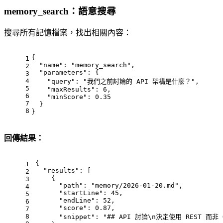
memory_search：語意搜尋
搜尋所有記憶檔案，找出相關內容：
{
1
"name"
:
"memory_search"
,
2
"parameters"
:
{
3
4
"query"
:
"我們之前討論的 API 架構是什麼？"
,
5
"maxResults"
:
6
,
6
"minScore"
:
0.35
7
}
8
}
回傳結果：
{
1
"results"
:
[
2
{
3
"path"
:
"memory/2026-01-20.md"
,
4
"startLine"
:
45
,
5
"endLine"
:
52
,
6
"score"
:
0.87
,
7
8
"snippet"
:
"## API 討論\n決定使用 REST 而非 G