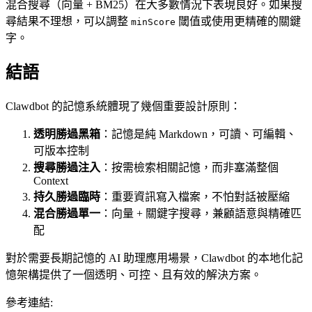
混合搜尋（向量 + BM25）在大多數情況下表現良好。如果搜
尋結果不理想，可以調整
閾值或使用更精確的關鍵
minScore
字。
結語
Clawdbot 的記憶系統體現了幾個重要設計原則：
透明勝過黑箱
：記憶是純 Markdown，可讀、可編輯、
可版本控制
搜尋勝過注入
：按需檢索相關記憶，而非塞滿整個
Context
持久勝過臨時
：重要資訊寫入檔案，不怕對話被壓縮
混合勝過單一
：向量 + 關鍵字搜尋，兼顧語意與精確匹
配
對於需要長期記憶的 AI 助理應用場景，Clawdbot 的本地化記
憶架構提供了一個透明、可控、且有效的解決方案。
參考連結: