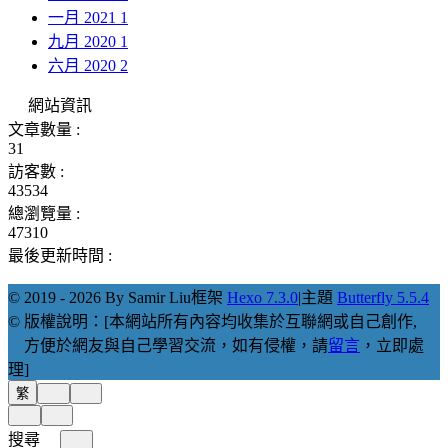
一月 2021
1
九月 2020
1
六月 2020
2
網站資訊
文章數量 :
31
訪客數 :
43534
總瀏覽量 :
47310
最後更新時間 :
© 2019 - 2026 By Samir Liu
框架
Hexo 7.3.0
|
主題
Butterfly 5.5.4
© 版權說明：[本網站所有內容均收集於互聯網或自己創作,
方便於網友與自己學習交流，如有侵權，請
留言
，立即處
理]
繁
搜尋