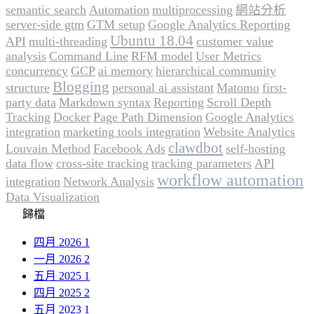
semantic search
Automation
multiprocessing
網站分析
server-side gtm
GTM setup
Google Analytics Reporting
Ubuntu 18.04
API
multi-threading
customer value
analysis
Command Line
RFM model
User Metrics
concurrency
GCP
ai memory
hierarchical community
Blogging
structure
personal ai assistant
Matomo
first-
party data
Markdown syntax
Reporting
Scroll Depth
Tracking
Docker
Page Path Dimension
Google Analytics
integration
marketing tools integration
Website Analytics
clawdbot
Louvain Method
Facebook Ads
self-hosting
data flow
cross-site tracking
tracking parameters
API
workflow automation
integration
Network Analysis
Data Visualization
歸檔
四月 2026
1
一月 2026
2
五月 2025
1
四月 2025
2
五月 2023
1