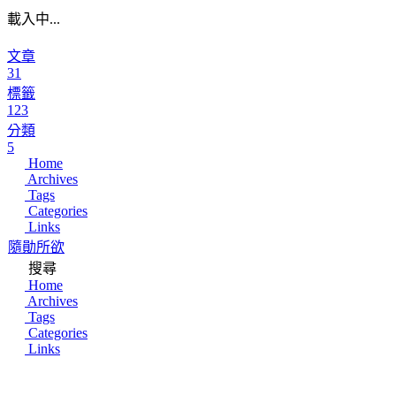
載入中...
文章
31
標籤
123
分類
5
Home
Archives
Tags
Categories
Links
隨勛所欲
搜尋
Home
Archives
Tags
Categories
Links