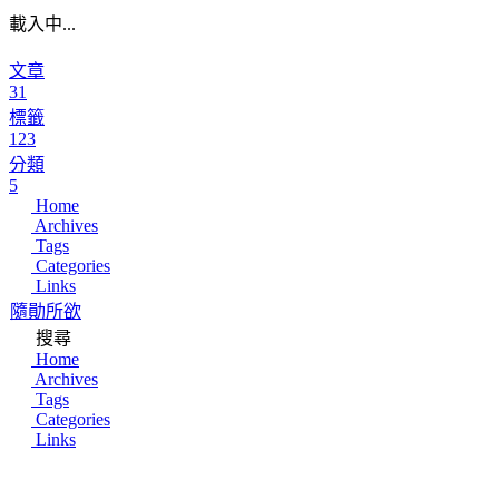
載入中...
文章
31
標籤
123
分類
5
Home
Archives
Tags
Categories
Links
隨勛所欲
搜尋
Home
Archives
Tags
Categories
Links