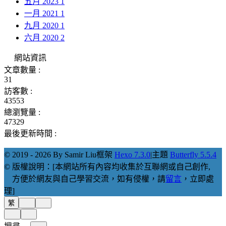
五月 2023
1
一月 2021
1
九月 2020
1
六月 2020
2
網站資訊
文章數量 :
31
訪客數 :
43553
總瀏覽量 :
47329
最後更新時間 :
© 2019 - 2026 By Samir Liu
框架
Hexo 7.3.0
|
主題
Butterfly 5.5.4
© 版權說明：[本網站所有內容均收集於互聯網或自己創作,
方便於網友與自己學習交流，如有侵權，請
留言
，立即處
理]
繁