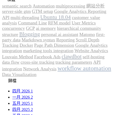
semantic search
Automation
multiprocessing
網站分析
server-side gtm
GTM setup
Google Analytics Reporting
Ubuntu 18.04
API
multi-threading
customer value
analysis
Command Line
RFM model
User Metrics
concurrency
GCP
ai memory
hierarchical community
Blogging
structure
personal ai assistant
Matomo
first-
party data
Markdown syntax
Reporting
Scroll Depth
Tracking
Docker
Page Path Dimension
Google Analytics
integration
marketing tools integration
Website Analytics
clawdbot
Louvain Method
Facebook Ads
self-hosting
data flow
cross-site tracking
tracking parameters
API
workflow automation
integration
Network Analysis
Data Visualization
歸檔
四月 2026
1
一月 2026
2
五月 2025
1
四月 2025
2