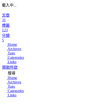
載入中...
文章
31
標籤
123
分類
5
Home
Archives
Tags
Categories
Links
隨勛所欲
搜尋
Home
Archives
Tags
Categories
Links