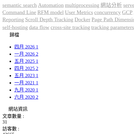
semantic search
Automation
multiprocessing
網站分析
serv
Command Line
RFM model
User Metrics
concurrency
GCP
Reporting
Scroll Depth Tracking
Docker
Page Path Dimensi
self-hosting
data flow
cross-site tracking
tracking parameters
歸檔
四月 2026
1
一月 2026
2
五月 2025
1
四月 2025
2
五月 2023
1
一月 2021
1
九月 2020
1
六月 2020
2
網站資訊
文章數量 :
31
訪客數 :