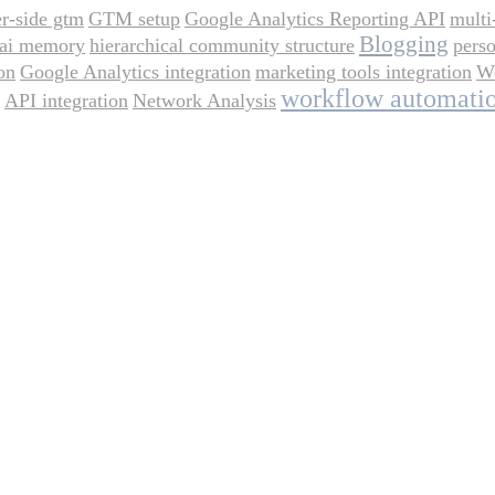
er-side gtm
GTM setup
Google Analytics Reporting API
multi
Blogging
ai memory
hierarchical community structure
perso
on
Google Analytics integration
marketing tools integration
We
workflow automati
API integration
Network Analysis