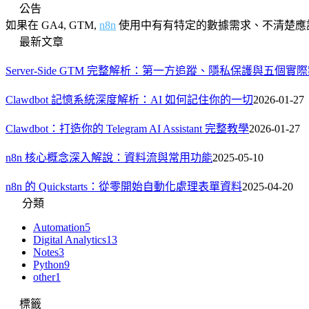
公告
如果在 GA4, GTM,
n8n
使用中有有特定的數據需求、不清楚應
最新文章
Server-Side GTM 完整解析：第一方追蹤、隱私保護與五個實
Clawdbot 記憶系統深度解析：AI 如何記住你的一切
2026-01-27
Clawdbot：打造你的 Telegram AI Assistant 完整教學
2026-01-27
n8n 核心概念深入解說：資料流與常用功能
2025-05-10
n8n 的 Quickstarts：從零開始自動化處理表單資料
2025-04-20
分類
Automation
5
Digital Analytics
13
Notes
3
Python
9
other
1
標籤