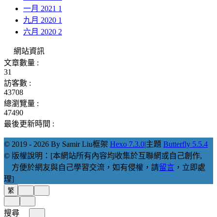
一月 2021
1
九月 2020
1
六月 2020
2
網站資訊
文章數量 :
31
訪客數 :
43708
總瀏覽量 :
47490
最後更新時間 :
© 2019 - 2026 By Samir Liu
框架
Hexo 7.3.0
|
主題
Butterfly 5.5.4
© 版權說明：[本網站所有內容均收集於互聯網或自己創作,
方便於網友與自己學習交流，如有侵權，請
留言
，立即處
理]
繁
搜尋