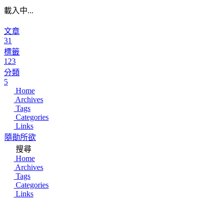
載入中...
文章
31
標籤
123
分類
5
Home
Archives
Tags
Categories
Links
隨勛所欲
搜尋
Home
Archives
Tags
Categories
Links