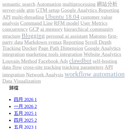
semantic search
Automation
multiprocessing
網站分析
server-side gtm
GTM setup
Google Analytics Reporting
Ubuntu 18.04
API
multi-threading
customer value
analysis
Command Line
RFM model
User Metrics
concurrency
GCP
ai memory
hierarchical community
Blogging
structure
personal ai assistant
Matomo
first-
party data
Markdown syntax
Reporting
Scroll Depth
Tracking
Docker
Page Path Dimension
Google Analytics
integration
marketing tools integration
Website Analytics
clawdbot
Louvain Method
Facebook Ads
self-hosting
data flow
cross-site tracking
tracking parameters
API
workflow automation
integration
Network Analysis
Data Visualization
歸檔
四月 2026
1
一月 2026
2
五月 2025
1
四月 2025
2
五月 2023
1