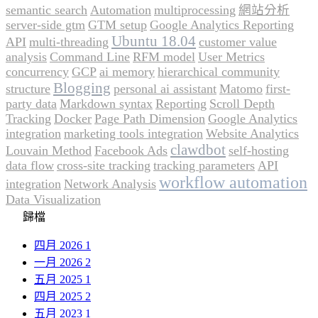
semantic search
Automation
multiprocessing
網站分析
server-side gtm
GTM setup
Google Analytics Reporting
Ubuntu 18.04
API
multi-threading
customer value
analysis
Command Line
RFM model
User Metrics
concurrency
GCP
ai memory
hierarchical community
Blogging
structure
personal ai assistant
Matomo
first-
party data
Markdown syntax
Reporting
Scroll Depth
Tracking
Docker
Page Path Dimension
Google Analytics
integration
marketing tools integration
Website Analytics
clawdbot
Louvain Method
Facebook Ads
self-hosting
data flow
cross-site tracking
tracking parameters
API
workflow automation
integration
Network Analysis
Data Visualization
歸檔
四月 2026
1
一月 2026
2
五月 2025
1
四月 2025
2
五月 2023
1