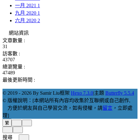
一月 2021
1
九月 2020
1
六月 2020
2
網站資訊
文章數量 :
31
訪客數 :
43707
總瀏覽量 :
47489
最後更新時間 :
© 2019 - 2026 By Samir Liu
框架
Hexo 7.3.0
|
主題
Butterfly 5.5.4
© 版權說明：[本網站所有內容均收集於互聯網或自己創作,
方便於網友與自己學習交流，如有侵權，請
留言
，立即處
理]
繁
搜尋