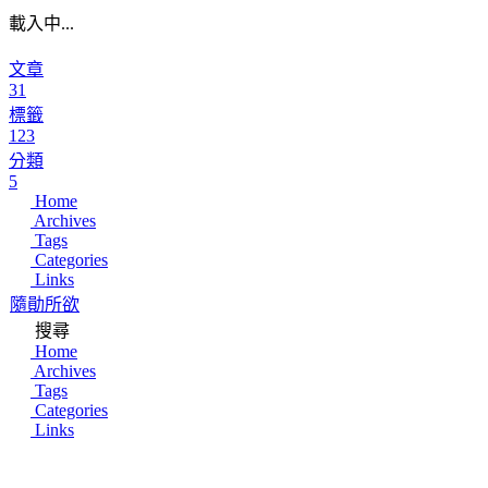
載入中...
文章
31
標籤
123
分類
5
Home
Archives
Tags
Categories
Links
隨勛所欲
搜尋
Home
Archives
Tags
Categories
Links