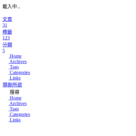
載入中...
文章
31
標籤
123
分類
5
Home
Archives
Tags
Categories
Links
隨勛所欲
搜尋
Home
Archives
Tags
Categories
Links