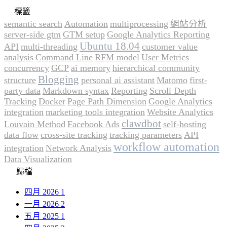
標籤
semantic search
Automation
multiprocessing
網站分析
server-side gtm
GTM setup
Google Analytics Reporting
Ubuntu 18.04
API
multi-threading
customer value
analysis
Command Line
RFM model
User Metrics
concurrency
GCP
ai memory
hierarchical community
Blogging
structure
personal ai assistant
Matomo
first-
party data
Markdown syntax
Reporting
Scroll Depth
Tracking
Docker
Page Path Dimension
Google Analytics
integration
marketing tools integration
Website Analytics
clawdbot
Louvain Method
Facebook Ads
self-hosting
data flow
cross-site tracking
tracking parameters
API
workflow automation
integration
Network Analysis
Data Visualization
歸檔
四月 2026
1
一月 2026
2
五月 2025
1