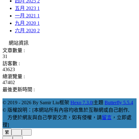
四月 2025
2
五月 2023
1
一月 2021
1
九月 2020
1
六月 2020
2
網站資訊
文章數量 :
31
訪客數 :
43623
總瀏覽量 :
47402
最後更新時間 :
© 2019 - 2026 By Samir Liu
框架
Hexo 7.3.0
|
主題
Butterfly 5.5.4
© 版權說明：[本網站所有內容均收集於互聯網或自己創作,
方便於網友與自己學習交流，如有侵權，請
留言
，立即處
理]
繁