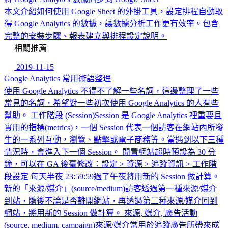
本文介紹如何使用 Google Sheet 的外掛工具，設定排程自動取
得 Google Analytics 的數據，讓數據分析工作更有效率。包含
完整的安裝步驟、報表建立與排程設定說明。
相關推薦
2019-11-15
Google Analytics 常用術語整理
使用 Google Analytics 不得不了解一些名詞，這邊整理了一些
常見的名詞，希望對一些初次使用 Google Analytics 的人有些
幫助。 工作階段 (Session)Session 是 Google Analytics 裡重要且
實用的指標(metrics)，一個 Session 代表一個訪客在網站內所發
生的一系列互動，瀏覽、點擊或電子商務等。當遇到以下三種
情況時，會進入下一個 Session。 閒置網站超時預設為 30 分
鐘，可以在 GA 後臺修改：設定 > 資源 > 追蹤資訊 > 工作階
段設定 每天半夜 23:59:59過了午夜將用新的 Session 做計算。
新的「來源/媒介」(source/medium)訪客透過第一種來源/媒介
到站，隨後不論是否離開網站，再透過第二種來源/媒介回到
網站，將用新的 Session 做計算。 來源, 媒介, 廣告活動
(source, medium, campaign)來源/媒介常用於追蹤廣告所帶來成