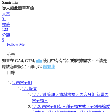
Samir Liu
從未如此簡單有趣
文章
31
標籤
123
分類
5
Follow Me
公告
如果在 GA4, GTM,
n8n
使用中有有特定的數據需求、不清楚
應該怎麼設定，都可以
聯繫我
！
目錄
1.
內容分組
1.1.
設置
1.1.1.
到 管理 > 資料檢視 > 內容分組 新增內
容分類。
1.1.2.
內容分組有三種分類方式，分別是追蹤