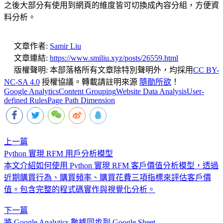
之後大部分有使用到網頁的維度皆可切換成內容分組，方便資
料分析。
文章作者:
Samir Liu
文章連結:
https://www.smiliu.xyz/posts/26559.html
版權聲明:
本部落格所有文章除特別聲明外，均採用
CC BY-
NC-SA 4.0
授權協議。轉載請註明來源
隨勛所欲
！
Google Analytics
Content Grouping
Website Data Analysis
User-
defined Rules
Page Path Dimension
上一篇
Python 實現 RFM 用戶分析模型
本文介紹如何使用 Python 實現 RFM 客戶價值分析模型，透過
近期購買行為、購買頻率、購買花費三項指標來評估客戶價
值。包含完整的程式碼實作與視覺化分析。
下一篇
將 Google Analytics 數據同步到 Google Sheet