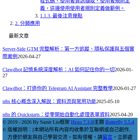
程式碼、使用者資訊擷取、使用者規則定
義，這邊使用使用者規則定義做範例。
1.1.3.
最後注意幾點
2.
分類應用
最新文章
Server-Side GTM 完整解析：第一方追蹤、隱私保護與五個實
際案例
2026-04-27
Clawdbot 記憶系統深度解析：AI 如何記住你的一切
2026-01-
27
Clawdbot：打造你的 Telegram AI Assistant 完整教學
2026-01-27
n8n 核心概念深入解說：資料流與常用功能
2025-05-10
n8n 的 Quickstarts：從零開始自動化處理表單資料
2025-04-20
© 2019 - 2026 By Samir Liu
框架
Hexo 7.3.0
|
主題
Butterfly 5.5.4
© 版權說明：[本網站所有內容均收集於互聯網或自己創作,
方便於網友與自己學習交流，如有侵權，請
留言
，立即處