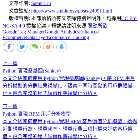
文章作者:
Samir Liu
文章連結:
https://www.smiliu.xyz/posts/24991.html
版權聲明:
本部落格所有文章除特別聲明外，均採用
CC BY-
NC-SA 4.0
授權協議。轉載請註明來源
隨勛所欲
！
Google Tag Manager
Google Analytics
Enhanced
Ecommerce
DataLayer
Ecommerce Tracking
上一篇
Python 實現桑基圖(Sankey)
本文介紹如何使用 Python 實現桑基圖(Sankey)，將 RFM 用戶
分析模型的分群結果視覺化，觀察不同時間點的用戶群體變
化。包含完整的程式碼實作與視覺化分析。
下一篇
Python 實現 RFM 用戶分析模型
本文介紹如何使用 Python 實現 RFM 客戶價值分析模型，透過
近期購買行為、購買頻率、購買花費三項指標來評估客戶價
值。包含完整的程式碼實作與視覺化分析。