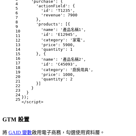
'purchase'
: {
4
'actionField'
: {
5
'id'
: 
'T1235'
,
6
'revenue'
: 
7900
7
      },
8
'products'
: [{
9
'name'
: 
'產品名稱1'
,
10
'id'
: 
'E12945'
,
11
'category'
: 
'家電'
,
12
13
'price'
: 
5900
,
14
'quantity'
: 
1
15
      }, {
16
'name'
: 
'產品名稱2'
,
17
'id'
: 
'C45093'
,
18
'category'
: 
'廚房用具'
,
19
'price'
: 
1000
,
20
'quantity'
: 
2
21
      }]
22
    }
23
  }
24
});
25
</script>
GTM 設置
將
GAID 變數
啟用電子商務，勾選使用資料層。