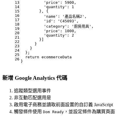
13
'price'
: 
5900
,
14
'quantity'
: 
1
15
        }, {
16
'name'
: 
'產品名稱2'
,
17
'id'
: 
'C45093'
,
18
'category'
: 
'廚房用具'
,
19
'price'
: 
1000
,
20
'quantity'
: 
2
21
        }]
22
      }
23
    }
24
  };
25
return
 ecommerceData
26
}
新增 Google Analytics 代碼
追蹤類型選用事件
非互動匹配選用是
啟用電子商務並讀取前面設置的自訂義 JavaScript
觸發條件使用
，並設定條件為購買頁面
Dom Ready