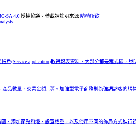
C-SA 4.0
授權協議。轉載請註明來源
隨勛所欲
！
nalysis
南，使用服務帳戶(Service application)取得報表資料，大部分都是程式碼
品數量、交易金額...等。加強型電子商務則為強調訪客的購物
建立網路圖、添加節點和邊、設置權重，以及使用不同的佈局方式進