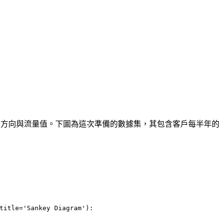
組成，其資訊包含著流動方向與流量值。下圖為這次準備的數據集，其包含客戶每半
title=
'Sankey Diagram'
):