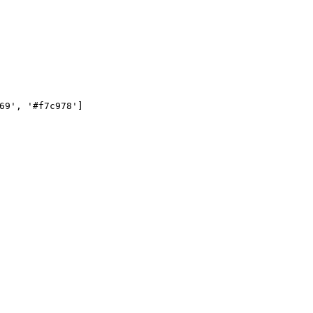
69'
, 
'#f7c978'
]