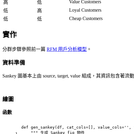
Value Customers
高
低
Loyal Customers
低
高
Cheap Customers
低
低
實作
分群步驟參照前一篇
RFM 用戶分析模型
。
資料準備
Sankey 圖基本上由 source, target, value 
繪圖
函數
def
gen_sankey
(
df, cat_cols=[], value_cols=
''
, 
""" 生成 Sankey fig 物件
1