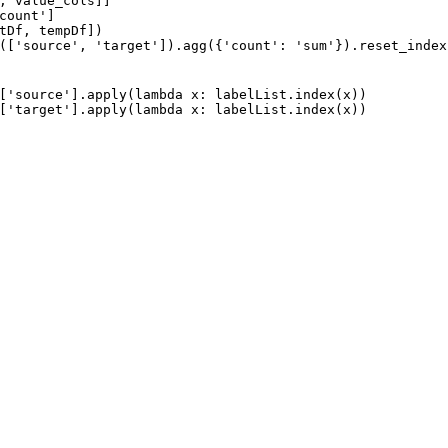
, value_cols]]
count'
]
tDf, tempDf])
([
'source'
, 
'target'
]).agg({
'count'
: 
'sum'
}).reset_index
[
'source'
].apply(
lambda
 x: labelList.index(x))
[
'target'
].apply(
lambda
 x: labelList.index(x))