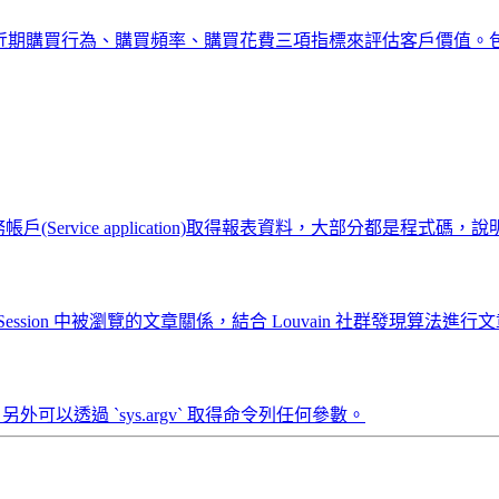
型，透過近期購買行為、購買頻率、購買花費三項指標來評估客戶價
南，使用服務帳戶(Service application)取得報表資料，大部分都是程式碼
sion 中被瀏覽的文章關係，結合 Louvain 社群發現算法
。另外可以透過 `sys.argv` 取得命令列任何參數。