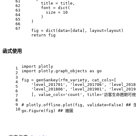
61
        title = title,
62
        font = 
dict
(
63
          size = 
10
64
        )
65
    )
66
67
    fig = 
dict
(data=[data], layout=layout)
return
 fig
函式使用
import
 plotly
1
import
 plotly.graph_objects 
as
 go
2
3
fig = genSankey(rfm_variety, cat_cols=[
4
'level_201701'
, 
'level_201706'
, 
'level_2018
5
'level_201806'
, 
'level_201901'
, 
'level_2019
6
    ], value_cols=
'count'
, title=
'訪客生命週期可視
7
8
9
# plotly.offline.plot(fig, validate=False) ## 
10
go.Figure(fig) 
## 繪圖