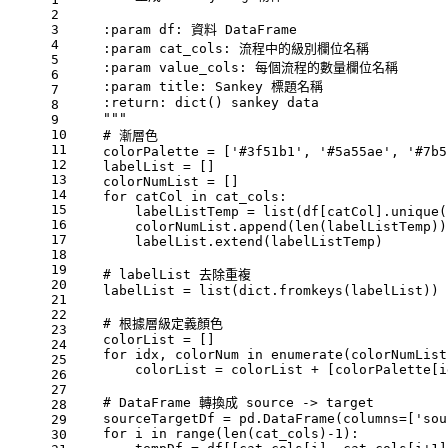
2
3
    :param df: 資料 DataFrame
4
    :param cat_cols: 流程中的級別欄位名稱
5
    :param value_cols: 每個流程的數量欄位名稱
6
    :param title: Sankey 標題名稱
7
    :return: dict() sankey data
8
    """
9
10
# 漸層色
11
    colorPalette = [
'#3f51b1'
, 
'#5a55ae'
, 
'#7b5
12
    labelList = []
13
    colorNumList = []
14
for
 catCol 
in
 cat_cols:
15
        labelListTemp = 
list
(df[catCol].unique(
16
        colorNumList.append(
len
(labelListTemp))
17
        labelList.extend(labelListTemp)
18
19
# labelList 去除重複
20
    labelList = 
list
(
dict
.fromkeys(labelList))
21
22
# 根據層級定義顏色
23
    colorList = []
24
for
 idx, colorNum 
in
enumerate
(colorNumList
25
        colorList = colorList + [colorPalette[i
26
27
# DataFrame 轉換成 source -> target
28
    sourceTargetDf = pd.DataFrame(columns=[
'sou
29
for
 i 
in
range
(
len
(cat_cols)-
1
):
30