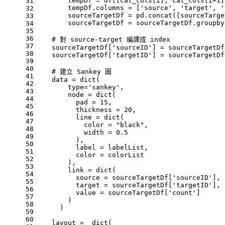
        tempDf = df[[cat_cols[i], cat_cols[i+
1
]
31
        tempDf.columns = [
'source'
, 
'target'
, 
'
32
        sourceTargetDf = pd.concat([sourceTarge
33
        sourceTargetDf = sourceTargetDf.groupby
34
35
36
# 對 source-target 編譯成 index
37
    sourceTargetDf[
'sourceID'
] = sourceTargetDf
38
    sourceTargetDf[
'targetID'
] = sourceTargetDf
39
40
# 建立 Sankey 圖
41
    data = 
dict
(
42
type
=
'sankey'
,
43
        node = 
dict
(
44
          pad = 
15
,
45
          thickness = 
20
,
46
          line = 
dict
(
47
            color = 
"black"
,
48
            width = 
0.5
49
          ),
50
          label = labelList,
51
          color = colorList
52
        ),
53
        link = 
dict
(
54
          source = sourceTargetDf[
'sourceID'
],
55
          target = sourceTargetDf[
'targetID'
],
56
          value = sourceTargetDf[
'count'
]
57
        )
58
      )
59
60
    layout =  
dict
(