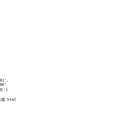
01'
, 
06'
化'
)
生成 html