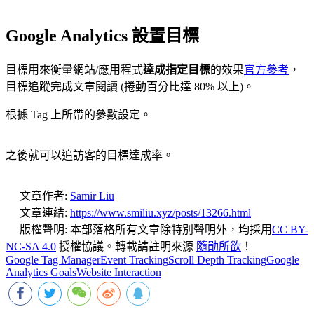
Google Analytics 設置目標
目標用來衡量網站/應用程式
達成指定目標
的效果
官方參考
，
目標追蹤完成文章閱讀 (捲動百分比達 80% 以上)。
根據 Tag 上所帶的參數設定。
之後就可以追訪客的目標達成率。
文章作者:
Samir Liu
文章連結:
https://www.smiliu.xyz/posts/13266.html
版權聲明:
本部落格所有文章除特別聲明外，均採用
CC BY-
NC-SA 4.0
授權協議。轉載請註明來源
隨勛所欲
！
Google Tag Manager
Event Tracking
Scroll Depth Tracking
Google
Analytics Goals
Website Interaction