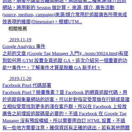
到站，隨後不論是否離開網站，再透過第二種來源/媒介回到
網站，將用新的 Session 做計算。 來源, 媒介, 廣告活動
(source, medium, campaign)來源/媒介常用於追蹤廣告所帶來成
效表現的維度(Dimension)。根據UTM...
相關推薦
2019-11-19
Google Analytics 事件
之前的文章 [Google Tag Manager 入門](../posts/30024.html)有提
到如何用 GTM 設置全頁追蹤 GA。這次介紹另一個重要的功
能**事件**，了解事件才算是脫離 GA 新手村。
2019-11-20
Facebook Pixel 代碼部署
Facebook Pixel？臉書像素？是 Facebook 的網頁追蹤代碼，用
於追蹤與衡量網站的訪客，可以針對指定受眾做在行銷或是建
立相似受眾找到更多的淺在客戶群，所以在 Facebook 上投放
廣告之前埋設追蹤碼是必要的。不過 Facebook 在 Google Tag
Manager 沒有預設模組，所以需要用自訂 HTML 設置，不過
有一些地方需要注意，確保資訊有正確的送出，若有其他問題