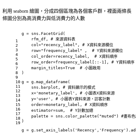
利用 seaborn 繪圖，分成四個區塊為各個客戶群，裡面兩條長
條圖分別為高消費力與低消費力的人數
g = sns.FacetGrid(
    rfm_df, 
# 來源資料表
1
    col=
"recency_label"
, 
# X資料來源欄位
2
3
    row=
"frequency_label"
 ,  
# Y資料來源欄位
4
    col_order=recency_label,  
# X資料順序
5
    row_order=frequency_label[::-
1
], 
# Y資料順序
6
    margin_titles=
True
# 小圖啟用
7
8
)
9
10
g = g.map_dataframe(
11
    sns.barplot, 
# 資料顯示的模式
12
    x=
'monetary_label'
, 
# 小圖表X資料來源
13
    y=
'user'
, 
# 小圖表Y資料來源，訪客計數
14
15
    order=monetary_label, 
# X資料順序
16
    estimator=
sum
,  
# Y計數加總
17
    palette = sns.color_palette(
"muted"
) 
#畫布色
18
) 
19
g = g.set_axis_labels(
'Recency'
,
'Frequency'
).ad