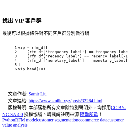
找出 VIP 客戶群
最後可以根據條件對不同客戶群分別做行銷
1
vip = rfm_df[
2
    (rfm_df[
'frequency_label'
] == frequency_labe
3
    (rfm_df[
'recency_label'
] == recency_label[-
1
4
    (rfm_df[
'monetary_label'
] == monetary_label[
5
]
6
vip.head(
10
)
文章作者:
Samir Liu
文章連結:
https://www.smiliu.xyz/posts/32264.html
版權聲明:
本部落格所有文章除特別聲明外，均採用
CC BY-
NC-SA 4.0
授權協議。轉載請註明來源
隨勛所欲
！
Python
RFM model
customer segmentation
ecommerce data
customer
value analysis