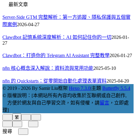
最新文章
Server-Side GTM 完整解析：第一方追蹤、隱私保護與五個實
際案例
2026-04-27
Clawdbot 記憶系統深度解析：AI 如何記住你的一切
2026-01-
27
Clawdbot：打造你的 Telegram AI Assistant 完整教學
2026-01-27
n8n 核心概念深入解說：資料流與常用功能
2025-05-10
n8n 的 Quickstarts：從零開始自動化處理表單資料
2025-04-20
© 2019 - 2026 By Samir Liu
框架
Hexo 7.3.0
|
主題
Butterfly 5.5.4
© 版權說明：[本網站所有內容均收集於互聯網或自己創作,
方便於網友與自己學習交流，如有侵權，請
留言
，立即處
理]
繁
搜尋