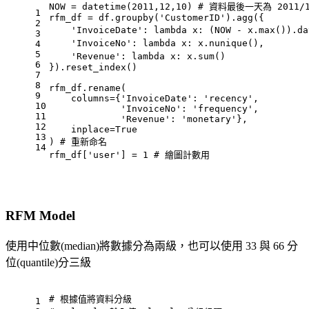
NOW = datetime(
2011
,
12
,
10
) 
# 資料最後一天為 2011/1
1
rfm_df = df.groupby(
'CustomerID'
).agg({
2
'InvoiceDate'
: 
lambda
 x: (NOW - x.
max
()).da
3
'InvoiceNo'
: 
lambda
 x: x.nunique(),        
4
5
'Revenue'
: 
lambda
 x: x.
sum
()               
6
}).reset_index()
7
8
rfm_df.rename(
9
    columns={
'InvoiceDate'
: 
'recency'
, 
10
'InvoiceNo'
: 
'frequency'
, 
11
'Revenue'
: 
'monetary'
}, 
12
    inplace=
True
13
) 
# 重新命名
14
rfm_df[
'user'
] = 
1
# 繪圖計數用
RFM Model
使用中位數(median)將數據分為兩級，也可以使用 33 與 66 分
位(quantile)分三級
# 根據值將資料分級
1