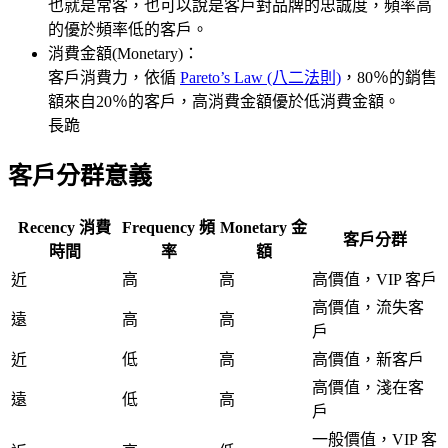
也就是常客，也可以說是客戶對品牌的忠誠度，頻率高
的優於頻率低的客戶。
消費金額(Monetary)：
客戶消費力，依循
Pareto’s Law (八二法則)
，80％的銷售
額來自20％的客戶，高消費金額優於低消費金額。
長跪
客戶分群意義
Recency 消費
Frequency 頻
Monetary 金
客戶分群
時間
率
額
近
高
高
高價值，VIP 客戶
高價值，流失客
遠
高
高
戶
近
低
高
高價值，新客戶
高價值，淺在客
遠
低
高
戶
一般價值，VIP 客