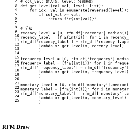
2
# col_val: 輸入值, level: 分級級距
3
def
get_level
(
col_val, level: 
list
):
4
for
 idx, val 
in
enumerate
(
reversed
(level)):
5
if
 col_val >= val:
6
return
f'≥
{
int
(val)}
'
7
8
# 分級
9
recency_level = [
0
, rfm_df[
'recency'
].median()]
10
recency_label = [
f'≥
{
int
(i)}
'
for
 i 
in
 recency_
11
rfm_df[
'recency_label'
] = rfm_df[
'recency'
].app
12
lambda
 x: get_level(x, recency_level)
13
	)
14
15
frequency_level = [
0
, rfm_df[
'frequency'
].media
16
frequency_label = [
f'≥
{
int
(i)}
'
for
 i 
in
 freque
17
rfm_df[
'frequency_label'
] = rfm_df[
'frequency'
]
18
lambda
 x: get_level(x, frequency_level)
19
	)
20
21
monetary_level = [
0
, rfm_df[
'monetary'
].median(
22
monetary_label = [
f'≥
{
int
(i)}
'
for
 i 
in
 monetar
23
rfm_df[
'monetary_label'
] = rfm_df[
'monetary'
].a
24
lambda
 x: get_level(x, monetary_level)
25
	)
RFM Draw