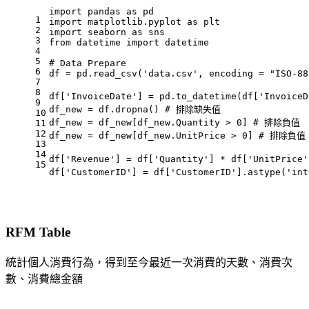
import
 pandas 
as
 pd
1
import
 matplotlib.pyplot 
as
 plt
2
import
 seaborn 
as
 sns
3
from
 datetime 
import
 datetime
4
5
# Data Prepare
6
df = pd.read_csv(
'data.csv'
, encoding = 
"ISO-88
7
8
df[
'InvoiceDate'
] = pd.to_datetime(df[
'InvoiceD
9
df_new = df.dropna() 
# 排除缺失值
10
df_new = df_new[df_new.Quantity > 
0
] 
# 排除負值
11
12
df_new = df_new[df_new.UnitPrice > 
0
] 
# 排除負值
13
14
df[
'Revenue'
] = df[
'Quantity'
] * df[
'UnitPrice'
15
df[
'CustomerID'
] = df[
'CustomerID'
].astype(
'int
RFM Table
統計個人消費行為，得到至今最近一次消費的天數、消費次
數、消費總金額