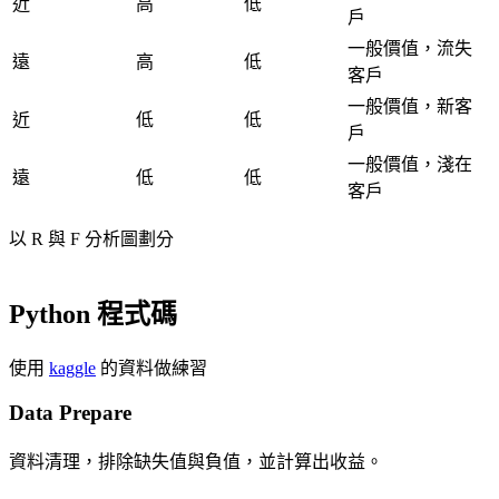
近
高
低
戶
一般價值，流失
遠
高
低
客戶
一般價值，新客
近
低
低
戶
一般價值，淺在
遠
低
低
客戶
以 R 與 F 分析圖劃分
Python 程式碼
使用
kaggle
的資料做練習
Data Prepare
資料清理，排除缺失值與負值，並計算出收益。