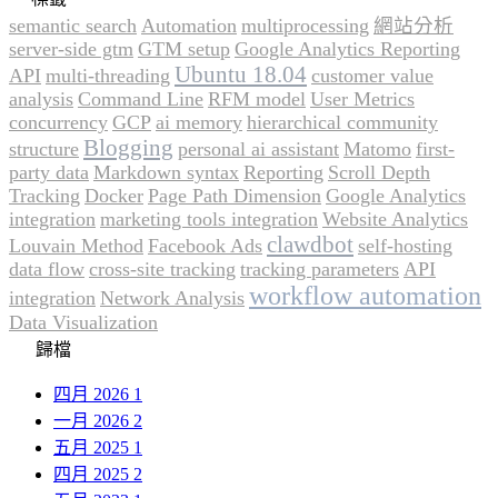
semantic search
Automation
multiprocessing
網站分析
server-side gtm
GTM setup
Google Analytics Reporting
Ubuntu 18.04
API
multi-threading
customer value
analysis
Command Line
RFM model
User Metrics
concurrency
GCP
ai memory
hierarchical community
Blogging
structure
personal ai assistant
Matomo
first-
party data
Markdown syntax
Reporting
Scroll Depth
Tracking
Docker
Page Path Dimension
Google Analytics
integration
marketing tools integration
Website Analytics
clawdbot
Louvain Method
Facebook Ads
self-hosting
data flow
cross-site tracking
tracking parameters
API
workflow automation
integration
Network Analysis
Data Visualization
歸檔
四月 2026
1
一月 2026
2
五月 2025
1
四月 2025
2