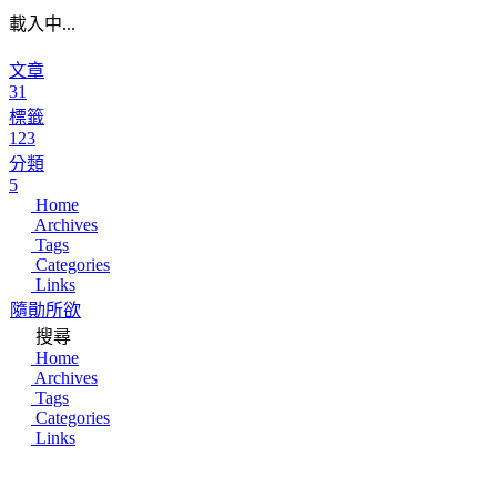
載入中...
文章
31
標籤
123
分類
5
Home
Archives
Tags
Categories
Links
隨勛所欲
搜尋
Home
Archives
Tags
Categories
Links