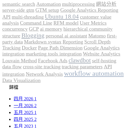
semantic search
Automation
multiprocessing
網站分析
server-side gtm
GTM setup
Google Analytics Reporting
Ubuntu 18.04
API
multi-threading
customer value
analysis
Command Line
RFM model
User Metrics
concurrency
GCP
ai memory
hierarchical community
Blogging
structure
personal ai assistant
Matomo
first-
party data
Markdown syntax
Reporting
Scroll Depth
Tracking
Docker
Page Path Dimension
Google Analytics
integration
marketing tools integration
Website Analytics
clawdbot
Louvain Method
Facebook Ads
self-hosting
data flow
cross-site tracking
tracking parameters
API
workflow automation
integration
Network Analysis
Data Visualization
歸檔
四月 2026
1
一月 2026
2
五月 2025
1
四月 2025
2
五月 2023
1