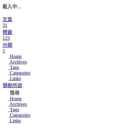
載入中...
文章
31
標籤
123
分類
5
Home
Archives
Tags
Categories
Links
隨勛所欲
搜尋
Home
Archives
Tags
Categories
Links