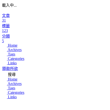
載入中...
文章
31
標籤
123
分類
5
Home
Archives
Tags
Categories
Links
隨勛所欲
搜尋
Home
Archives
Tags
Categories
Links