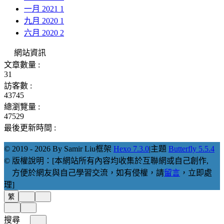
一月 2021
1
九月 2020
1
六月 2020
2
網站資訊
文章數量 :
31
訪客數 :
43745
總瀏覽量 :
47529
最後更新時間 :
© 2019 - 2026 By Samir Liu
框架
Hexo 7.3.0
|
主題
Butterfly 5.5.4
© 版權說明：[本網站所有內容均收集於互聯網或自己創作,
方便於網友與自己學習交流，如有侵權，請
留言
，立即處
理]
繁
搜尋