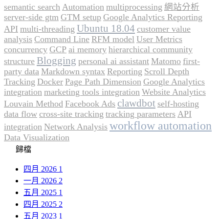
semantic search
Automation
multiprocessing
網站分析
server-side gtm
GTM setup
Google Analytics Reporting
Ubuntu 18.04
API
multi-threading
customer value
analysis
Command Line
RFM model
User Metrics
concurrency
GCP
ai memory
hierarchical community
Blogging
structure
personal ai assistant
Matomo
first-
party data
Markdown syntax
Reporting
Scroll Depth
Tracking
Docker
Page Path Dimension
Google Analytics
integration
marketing tools integration
Website Analytics
clawdbot
Louvain Method
Facebook Ads
self-hosting
data flow
cross-site tracking
tracking parameters
API
workflow automation
integration
Network Analysis
Data Visualization
歸檔
四月 2026
1
一月 2026
2
五月 2025
1
四月 2025
2
五月 2023
1