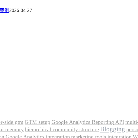
際案例
2026-04-27
er-side gtm
GTM setup
Google Analytics Reporting API
multi
Blogging
ai memory
hierarchical community structure
perso
on
Google Analytics integration
marketing tools integration
We