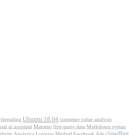
Ubuntu 18.04
-threading
customer value analysis
nal ai assistant
Matomo
first-party data
Markdown syntax
clawdbot
bsite Analytics
Louvain Method
Facebook Ads