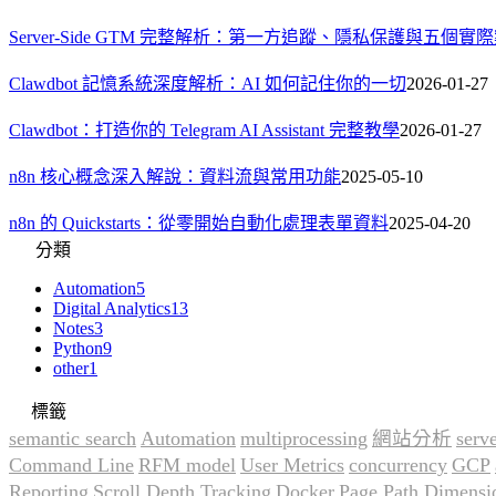
Server-Side GTM 完整解析：第一方追蹤、隱私保護與五個實
Clawdbot 記憶系統深度解析：AI 如何記住你的一切
2026-01-27
Clawdbot：打造你的 Telegram AI Assistant 完整教學
2026-01-27
n8n 核心概念深入解說：資料流與常用功能
2025-05-10
n8n 的 Quickstarts：從零開始自動化處理表單資料
2025-04-20
分類
Automation
5
Digital Analytics
13
Notes
3
Python
9
other
1
標籤
semantic search
Automation
multiprocessing
網站分析
serv
Command Line
RFM model
User Metrics
concurrency
GCP
Reporting
Scroll Depth Tracking
Docker
Page Path Dimensi