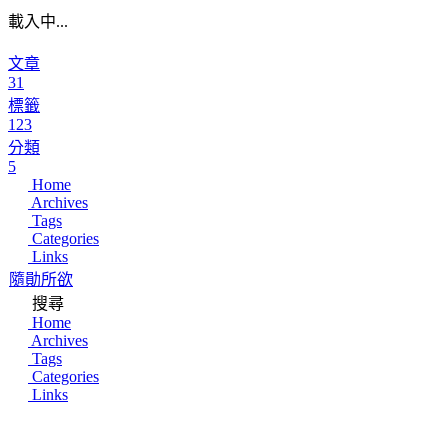
載入中...
文章
31
標籤
123
分類
5
Home
Archives
Tags
Categories
Links
隨勛所欲
搜尋
Home
Archives
Tags
Categories
Links