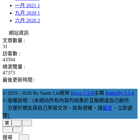
一月 2021
1
九月 2020
1
六月 2020
2
網站資訊
文章數量 :
31
訪客數 :
43594
總瀏覽量 :
47373
最後更新時間 :
© 2019 - 2026 By Samir Liu
框架
Hexo 7.3.0
|
主題
Butterfly 5.5.4
© 版權說明：[本網站所有內容均收集於互聯網或自己創作,
方便於網友與自己學習交流，如有侵權，請
留言
，立即處
理]
繁
搜尋