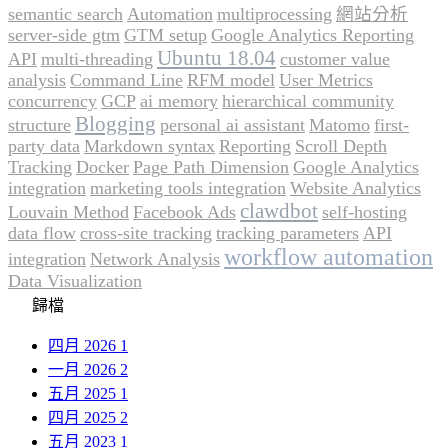
semantic search
Automation
multiprocessing
網站分析
server-side gtm
GTM setup
Google Analytics Reporting
Ubuntu 18.04
API
multi-threading
customer value
analysis
Command Line
RFM model
User Metrics
concurrency
GCP
ai memory
hierarchical community
Blogging
structure
personal ai assistant
Matomo
first-
party data
Markdown syntax
Reporting
Scroll Depth
Tracking
Docker
Page Path Dimension
Google Analytics
integration
marketing tools integration
Website Analytics
clawdbot
Louvain Method
Facebook Ads
self-hosting
data flow
cross-site tracking
tracking parameters
API
workflow automation
integration
Network Analysis
Data Visualization
歸檔
四月 2026
1
一月 2026
2
五月 2025
1
四月 2025
2
五月 2023
1