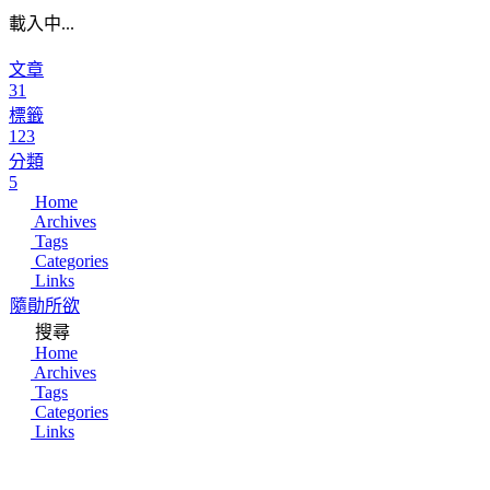
載入中...
文章
31
標籤
123
分類
5
Home
Archives
Tags
Categories
Links
隨勛所欲
搜尋
Home
Archives
Tags
Categories
Links