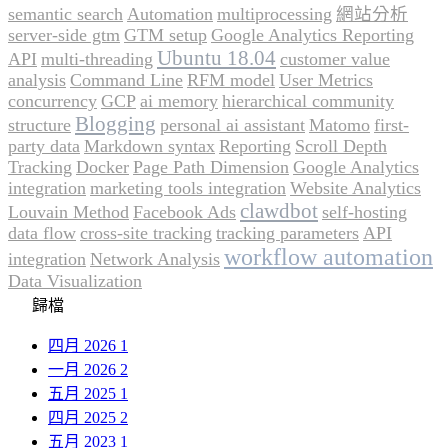
semantic search
Automation
multiprocessing
網站分析
server-side gtm
GTM setup
Google Analytics Reporting
Ubuntu 18.04
API
multi-threading
customer value
analysis
Command Line
RFM model
User Metrics
concurrency
GCP
ai memory
hierarchical community
Blogging
structure
personal ai assistant
Matomo
first-
party data
Markdown syntax
Reporting
Scroll Depth
Tracking
Docker
Page Path Dimension
Google Analytics
integration
marketing tools integration
Website Analytics
clawdbot
Louvain Method
Facebook Ads
self-hosting
data flow
cross-site tracking
tracking parameters
API
workflow automation
integration
Network Analysis
Data Visualization
歸檔
四月 2026
1
一月 2026
2
五月 2025
1
四月 2025
2
五月 2023
1