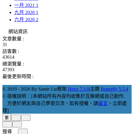
一月 2021
1
九月 2020
1
六月 2020
2
網站資訊
文章數量 :
31
訪客數 :
43614
總瀏覽量 :
47393
最後更新時間 :
© 2019 - 2026 By Samir Liu
框架
Hexo 7.3.0
|
主題
Butterfly 5.5.4
© 版權說明：[本網站所有內容均收集於互聯網或自己創作,
方便於網友與自己學習交流，如有侵權，請
留言
，立即處
理]
繁
搜尋