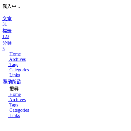
載入中...
文章
31
標籤
123
分類
5
Home
Archives
Tags
Categories
Links
隨勛所欲
搜尋
Home
Archives
Tags
Categories
Links