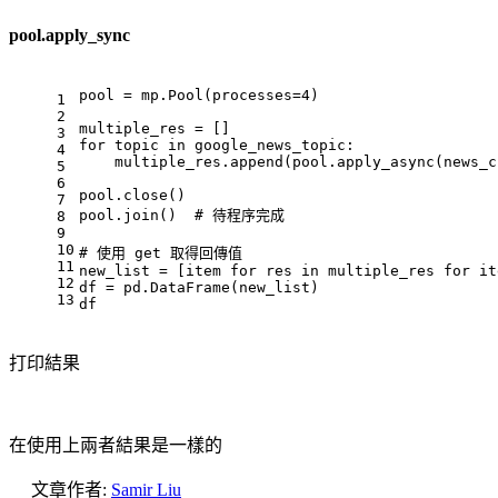
pool.apply_sync
pool = mp.Pool(processes=
4
)
1
2
multiple_res = []
3
for
 topic 
in
 google_news_topic:
4
    multiple_res.append(pool.apply_async(news_c
5
6
pool.close()
7
pool.join()  
# 待程序完成
8
9
10
# 使用 get 取得回傳值
11
new_list = [item 
for
 res 
in
 multiple_res 
for
 it
12
df = pd.DataFrame(new_list)
13
df
打印結果
在使用上兩者結果是一樣的
文章作者:
Samir Liu