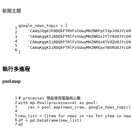
新聞主題
google_news_topic = [
1
'CAAqJQgKIh9DQkFTRVFvSUwyMHZNRFptTXpJU0JYcG9
2
'CAAqKggKIiRDQkFTRlFvSUwyMHZNRGx1YlY4U0JYcG9
3
4
'CAAqKggKIiRDQkFTRlFvSUwyMHZNRGx6TVdZU0JYcG9
5
'CAAqKggKIiRDQkFTRlFvSUwyMHZNREpxYW5RU0JYcG9
6
]
執行多進程
pool.map
1
# processes 預設使用電腦核心數
2
with
 mp.Pool(processes=
4
) 
as
 pool:
3
    res = pool.
map
(news_craw, google_news_topic)
4
5
new_list = [item 
for
 news 
in
 res 
for
 item 
in
 new
6
df = pd.DataFrame(new_list)
7
df