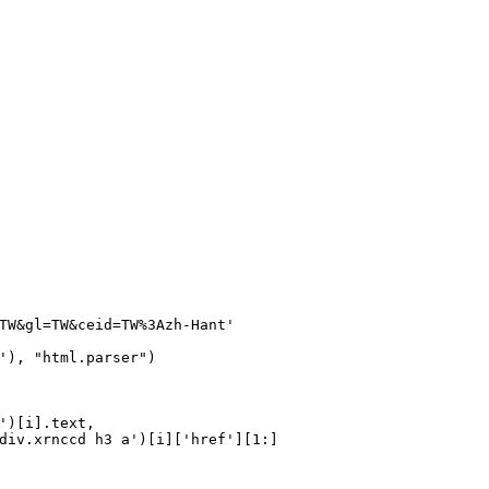
TW&gl=TW&ceid=TW%3Azh-Hant'
'
), 
"html.parser"
)
'
)[i].text,
div.xrnccd h3 a'
)[i][
'href'
][
1
:]