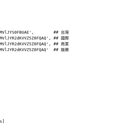
MVlJYS0FBUAE'
,        
## 台灣
MVlJYR2dKVVZ5Z0FQAQ'
, 
## 國際
MVlJYR2dKVVZ5Z0FQAQ'
, 
## 商業
MVlJYR2dKVVZ5Z0FQAQ'
## 娛樂
s]