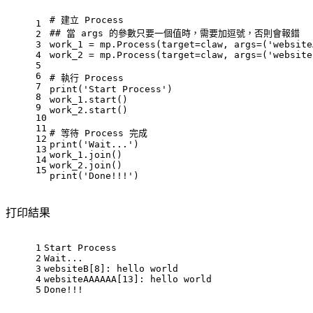
# 建立 Process
1
## 當 args 的參數只要一個值時，需要加逗號，否則會報錯
2
3
work_1 = mp.Process(target=claw, args=(
'website
4
work_2 = mp.Process(target=claw, args=(
'website
5
6
# 執行 Process
7
print
(
'Start Process'
)
8
work_1.start()
9
work_2.start()
10
11
# 等待 Process 完成
12
print
(
'Wait...'
)
13
work_1.join()
14
work_2.join()
15
print
(
'Done!!!'
)
打印結果
1
Start Process
2
Wait...
3
websiteB[8]: hello world
4
websiteAAAAAA[13]: hello world
5
Done!!!