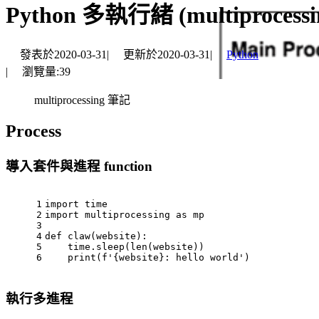
Python 多執行緒 (multiprocessi
發表於
2020-03-31
|
更新於
2020-03-31
|
Python
|
瀏覽量:
39
multiprocessing 筆記
Process
導入套件與進程 function
1
import
 time
2
import
 multiprocessing 
as
 mp
3
4
def
claw
(
website
):
5
    time.sleep(
len
(website))
6
print
(
f'
{website}
: hello world'
)
執行多進程