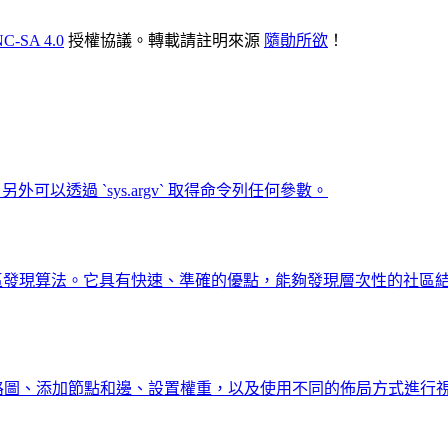
C-SA 4.0
授權協議。轉載請註明來源
隨勛所欲
！
。另外可以透過 `sys.argv` 取得命令列任何參數。
arity 的社區發現算法。它具有快速、準確的優點，能夠發現層次性
建立網路圖、添加節點和邊、設置權重，以及使用不同的佈局方式進