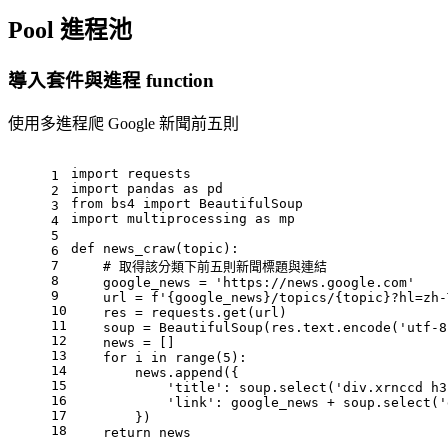
Pool 進程池
導入套件與進程 function
使用多進程爬 Google 新聞前五則
import
 requests
1
import
 pandas 
as
 pd
2
from
 bs4 
import
 BeautifulSoup
3
import
 multiprocessing 
as
 mp
4
5
def
news_craw
(
topic
):
6
7
# 取得該分類下前五則新聞標題與連結
8
    google_news = 
'https://news.google.com'
9
    url = 
f'
{google_news}
/topics/
{topic}
?hl=zh-
10
    res = requests.get(url)
11
    soup = BeautifulSoup(res.text.encode(
'utf-8
12
    news = []
13
for
 i 
in
range
(
5
):
14
        news.append({
15
'title'
: soup.select(
'div.xrnccd h3
16
'link'
: google_news + soup.select(
'
17
        })
18
return
 news