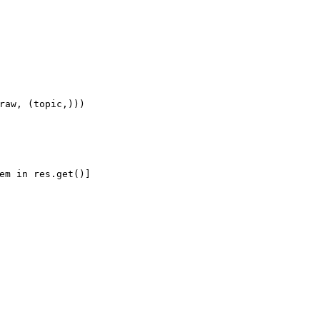
raw, (topic,)))
em 
in
 res.get()]