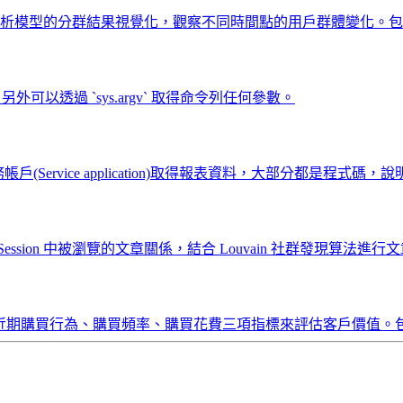
 RFM 用戶分析模型的分群結果視覺化，觀察不同時間點的用戶群體變
。另外可以透過 `sys.argv` 取得命令列任何參數。
南，使用服務帳戶(Service application)取得報表資料，大部分都是程式碼
sion 中被瀏覽的文章關係，結合 Louvain 社群發現算法
型，透過近期購買行為、購買頻率、購買花費三項指標來評估客戶價