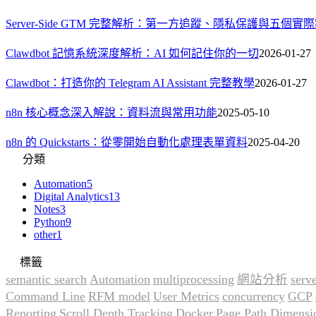
Server-Side GTM 完整解析：第一方追蹤、隱私保護與五個實
Clawdbot 記憶系統深度解析：AI 如何記住你的一切
2026-01-27
Clawdbot：打造你的 Telegram AI Assistant 完整教學
2026-01-27
n8n 核心概念深入解說：資料流與常用功能
2025-05-10
n8n 的 Quickstarts：從零開始自動化處理表單資料
2025-04-20
分類
Automation
5
Digital Analytics
13
Notes
3
Python
9
other
1
標籤
semantic search
Automation
multiprocessing
網站分析
serv
Command Line
RFM model
User Metrics
concurrency
GCP
Reporting
Scroll Depth Tracking
Docker
Page Path Dimensi