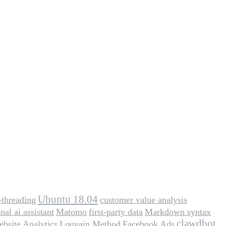
Ubuntu 18.04
-threading
customer value analysis
nal ai assistant
Matomo
first-party data
Markdown syntax
clawdbot
bsite Analytics
Louvain Method
Facebook Ads