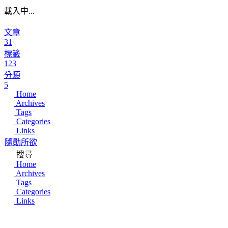
載入中...
文章
31
標籤
123
分類
5
Home
Archives
Tags
Categories
Links
隨勛所欲
搜尋
Home
Archives
Tags
Categories
Links