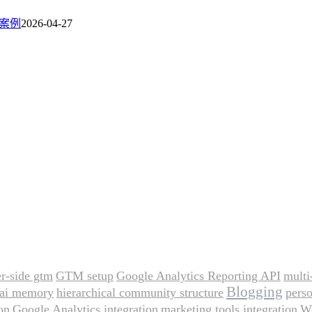
際案例
2026-04-27
er-side gtm
GTM setup
Google Analytics Reporting API
multi
Blogging
ai memory
hierarchical community structure
perso
on
Google Analytics integration
marketing tools integration
We