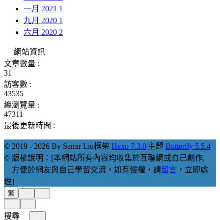
一月 2021
1
九月 2020
1
六月 2020
2
網站資訊
文章數量 :
31
訪客數 :
43535
總瀏覽量 :
47311
最後更新時間 :
© 2019 - 2026 By Samir Liu
框架
Hexo 7.3.0
|
主題
Butterfly 5.5.4
© 版權說明：[本網站所有內容均收集於互聯網或自己創作,
方便於網友與自己學習交流，如有侵權，請
留言
，立即處
理]
繁
搜尋