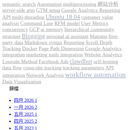
semantic search
Automation
multiprocessing
網站分析
server-side gtm
GTM setup
Google Analytics Reporting
Ubuntu 18.04
API
multi-threading
customer value
analysis
Command Line
RFM model
User Metrics
concurrency
GCP
ai memory
hierarchical community
Blogging
structure
personal ai assistant
Matomo
first-
party data
Markdown syntax
Reporting
Scroll Depth
Tracking
Docker
Page Path Dimension
Google Analytics
integration
marketing tools integration
Website Analytics
clawdbot
Louvain Method
Facebook Ads
self-hosting
data flow
cross-site tracking
tracking parameters
API
workflow automation
integration
Network Analysis
Data Visualization
歸檔
四月 2026
1
一月 2026
2
五月 2025
1
四月 2025
2
五月 2023
1