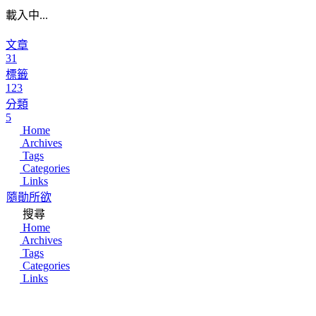
載入中...
文章
31
標籤
123
分類
5
Home
Archives
Tags
Categories
Links
隨勛所欲
搜尋
Home
Archives
Tags
Categories
Links