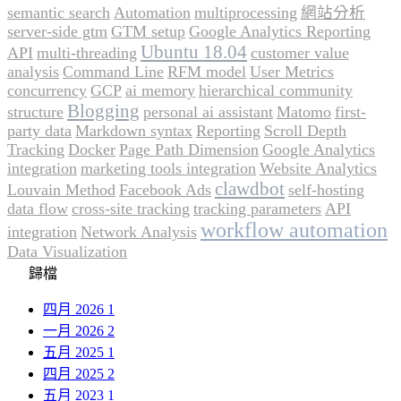
semantic search
Automation
multiprocessing
網站分析
server-side gtm
GTM setup
Google Analytics Reporting
Ubuntu 18.04
API
multi-threading
customer value
analysis
Command Line
RFM model
User Metrics
concurrency
GCP
ai memory
hierarchical community
Blogging
structure
personal ai assistant
Matomo
first-
party data
Markdown syntax
Reporting
Scroll Depth
Tracking
Docker
Page Path Dimension
Google Analytics
integration
marketing tools integration
Website Analytics
clawdbot
Louvain Method
Facebook Ads
self-hosting
data flow
cross-site tracking
tracking parameters
API
workflow automation
integration
Network Analysis
Data Visualization
歸檔
四月 2026
1
一月 2026
2
五月 2025
1
四月 2025
2
五月 2023
1