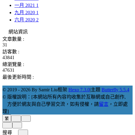
一月 2021
1
九月 2020
1
六月 2020
2
網站資訊
文章數量 :
31
訪客數 :
43841
總瀏覽量 :
47631
最後更新時間 :
© 2019 - 2026 By Samir Liu
框架
Hexo 7.3.0
|
主題
Butterfly 5.5.4
© 版權說明：[本網站所有內容均收集於互聯網或自己創作,
方便於網友與自己學習交流，如有侵權，請
留言
，立即處
理]
繁
搜尋