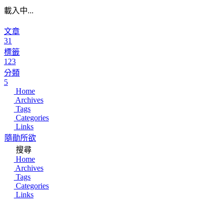
載入中...
文章
31
標籤
123
分類
5
Home
Archives
Tags
Categories
Links
隨勛所欲
搜尋
Home
Archives
Tags
Categories
Links