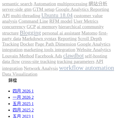
semantic search
Automation
multiprocessing
網站分析
server-side gtm
GTM setup
Google Analytics Reporting
Ubuntu 18.04
API
multi-threading
customer value
analysis
Command Line
RFM model
User Metrics
concurrency
GCP
ai memory
hierarchical community
Blogging
structure
personal ai assistant
Matomo
first-
party data
Markdown syntax
Reporting
Scroll Depth
Tracking
Docker
Page Path Dimension
Google Analytics
integration
marketing tools integration
Website Analytics
clawdbot
Louvain Method
Facebook Ads
self-hosting
data flow
cross-site tracking
tracking parameters
API
workflow automation
integration
Network Analysis
Data Visualization
歸檔
四月 2026
1
一月 2026
2
五月 2025
1
四月 2025
2
五月 2023
1