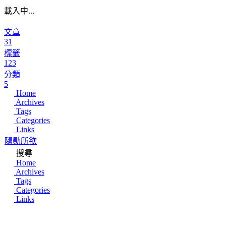
載入中...
文章
31
標籤
123
分類
5
Home
Archives
Tags
Categories
Links
隨勛所欲
搜尋
Home
Archives
Tags
Categories
Links