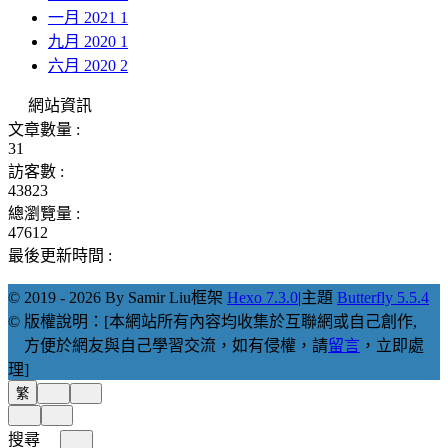
一月 2021
1
九月 2020
1
六月 2020
2
網站資訊
文章數量 :
31
訪客數 :
43823
總瀏覽量 :
47612
最後更新時間 :
© 2019 - 2026 By Samir Liu
框架
Hexo 7.3.0
|
主題
Butterfly 5.5.4
© 版權說明：[本網站所有內容均收集於互聯網或自己創作,
方便於網友與自己學習交流，如有侵權，請
留言
，立即處
理]
繁
搜尋