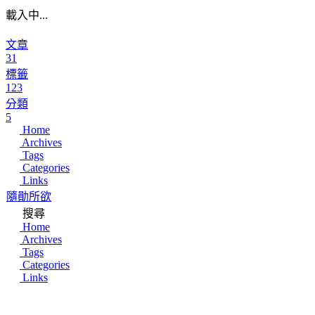
載入中...
文章
31
標籤
123
分類
5
Home
Archives
Tags
Categories
Links
隨勛所欲
搜尋
Home
Archives
Tags
Categories
Links