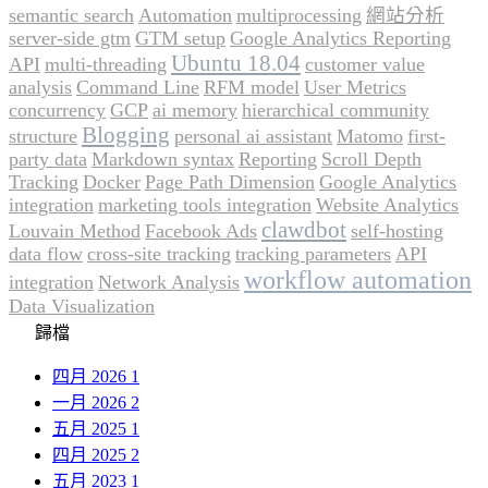
semantic search
Automation
multiprocessing
網站分析
server-side gtm
GTM setup
Google Analytics Reporting
Ubuntu 18.04
API
multi-threading
customer value
analysis
Command Line
RFM model
User Metrics
concurrency
GCP
ai memory
hierarchical community
Blogging
structure
personal ai assistant
Matomo
first-
party data
Markdown syntax
Reporting
Scroll Depth
Tracking
Docker
Page Path Dimension
Google Analytics
integration
marketing tools integration
Website Analytics
clawdbot
Louvain Method
Facebook Ads
self-hosting
data flow
cross-site tracking
tracking parameters
API
workflow automation
integration
Network Analysis
Data Visualization
歸檔
四月 2026
1
一月 2026
2
五月 2025
1
四月 2025
2
五月 2023
1