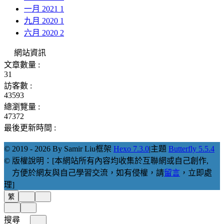
一月 2021
1
九月 2020
1
六月 2020
2
網站資訊
文章數量 :
31
訪客數 :
43593
總瀏覽量 :
47372
最後更新時間 :
© 2019 - 2026 By Samir Liu
框架
Hexo 7.3.0
|
主題
Butterfly 5.5.4
© 版權說明：[本網站所有內容均收集於互聯網或自己創作,
方便於網友與自己學習交流，如有侵權，請
留言
，立即處
理]
繁
搜尋