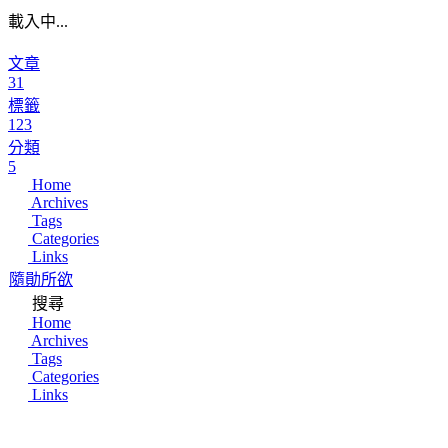
載入中...
文章
31
標籤
123
分類
5
Home
Archives
Tags
Categories
Links
隨勛所欲
搜尋
Home
Archives
Tags
Categories
Links