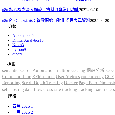
n8n 核心概念深入解說：資料流與常用功能
2025-05-10
n8n 的 Quickstarts：從零開始自動化處理表單資料
2025-04-20
分類
Automation
5
Digital Analytics
13
Notes
3
Python
9
other
1
標籤
semantic search
Automation
multiprocessing
網站分析
serv
Command Line
RFM model
User Metrics
concurrency
GCP
Reporting
Scroll Depth Tracking
Docker
Page Path Dimensi
self-hosting
data flow
cross-site tracking
tracking parameters
歸檔
四月 2026
1
一月 2026
2