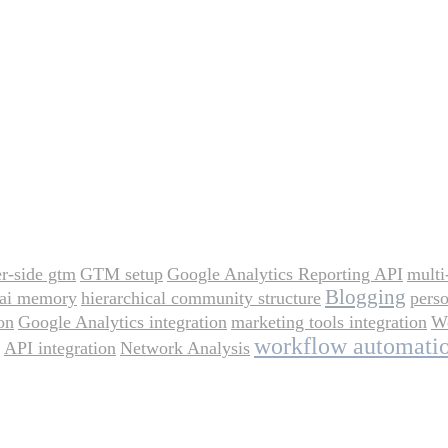
er-side gtm
GTM setup
Google Analytics Reporting API
multi
Blogging
ai memory
hierarchical community structure
perso
on
Google Analytics integration
marketing tools integration
We
workflow automati
API integration
Network Analysis